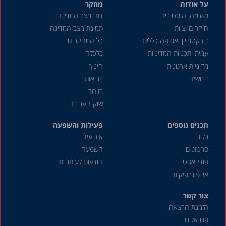
על אודות
מחקר
משימה, היסטוריה
דוח מצב המדינה
חוקרים וצוות
תמונת מצב המדינה
דירקטוריון ואסיפה כללית
כל המחקרים
עמיתי תכניות המדיניות
כלכלה
מדיניות ארגונית
חינוך
דרושים
בריאות
רווחה
שוק העבודה
תכנים נוספים
פעילות והשפעה
בלוג
אירועים
סרטונים
השפעה
פודקאסט
הודעות לעיתונות
אינפוגרפיקות
צור קשר
הזמנת הרצאה
פנו אלינו