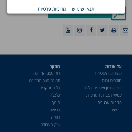
תנאי שימוש
מדיניות פרטיות
להורדת הפרסום המלא »
על אודות
מחקר
משימה, היסטוריה
דוח מצב המדינה
חוקרים וצוות
תמונת מצב המדינה
דירקטוריון ואסיפה כללית
כל המחקרים
עמיתי תכניות המדיניות
כלכלה
מדיניות ארגונית
חינוך
דרושים
בריאות
רווחה
שוק העבודה