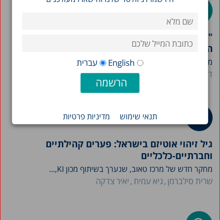
"מורות חוצות גבולות": פתרון אפשרי לפערי כוח
האדם במערכת החינוך
מחקר זה של מרכז טאוב מצביע על התרחבות התופעה...
English
עברית
דוד מעגן
נחום בלס
תנאי שימוש
מדיניות פרטיות
גיל זיהוי אוטיזם בישראל: פערים קהילתיים
וחברתיים-כלכליים
מחקר חדש של מרכז טאוב, שנערך בשיתוף מכון KI,...
שרית סילברמן
גיא עמית
יאיר צדקה