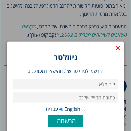
ומאיר בתוכן סוגיות הקשורות להרכב הדמוגרפי, למבנה ולהישגים
בכל אחת מרמות החינוך.
המאמר מופיע כפרק בפרסום השנתי של המרכז,
הקצאת
משאבים לשירותים חברתיים 2002
, יעקב קופ (עורך).
×
ניוזלטר
מחקרים נוספים בנושא
הירשמו לניוזלטר שלנו והישארו מעודכנים
תמונת מצב המדינה 2026: תרשימים בנושאי חברה
וכלכלה בישראל
English
עברית
מרכז טאוב מפרסם את חוברת "תמונת מצב המדינה" לשנת...
אבי וייס