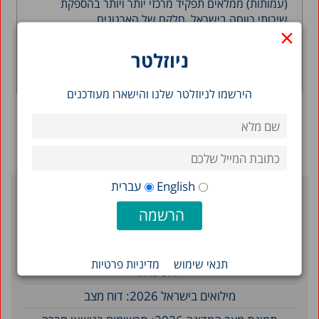
(עמותות) ממלאים תפקיד מרכזי יותר ויותר בהספקת
שירותי רווחה בישראל. חלקם של הארגונים...
×
ניוזלטר
צוות מרכז טאוב
קראו עוד >
הירשמו לניוזלטר שלנו והישארו מעודכנים
English
עברית
פוסטים אחרונים
מוגן: כמה קולות דרושים למפלגה כדי לעבור את אחוז
תנאי שימוש
מדיניות פרטיות
החסימה?
מילואים בישראל 2026: דוח מצב