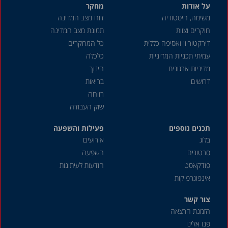
על אודות
מחקר
משימה, היסטוריה
דוח מצב המדינה
חוקרים וצוות
תמונת מצב המדינה
דירקטוריון ואסיפה כללית
כל המחקרים
עמיתי תכניות המדיניות
כלכלה
מדיניות ארגונית
חינוך
דרושים
בריאות
רווחה
שוק העבודה
תכנים נוספים
פעילות והשפעה
בלוג
אירועים
סרטונים
השפעה
פודקאסט
הודעות לעיתונות
אינפוגרפיקות
צור קשר
הזמנת הרצאה
פנו אלינו