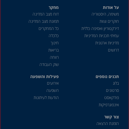
על אודות
מחקר
משימה, היסטוריה
דוח מצב המדינה
חוקרים וצוות
תמונת מצב המדינה
דירקטוריון ואסיפה כללית
כל המחקרים
עמיתי תכניות המדיניות
כלכלה
מדיניות ארגונית
חינוך
דרושים
בריאות
רווחה
שוק העבודה
תכנים נוספים
פעילות והשפעה
בלוג
אירועים
סרטונים
השפעה
פודקאסט
הודעות לעיתונות
אינפוגרפיקות
צור קשר
הזמנת הרצאה