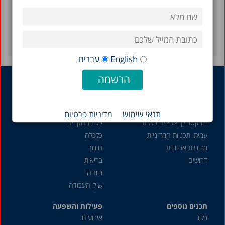
סינון לפי תאריך
אוגוסט 2021
English
עברית
על אודות
מחקר
משימה, היסטוריה
דוח מצב המדינה
חוקרים וצוות
תמונת מצב המדינה
תנאי שימוש
מדיניות פרטיות
דירקטוריון ואסיפה כללית
כל המחקרים
עמיתי תכניות המדיניות
כלכלה
מדיניות ארגונית
חינוך
דרושים
בריאות
רווחה
שוק העבודה
תכנים נוספים
פעילות והשפעה
בלוג
אירועים