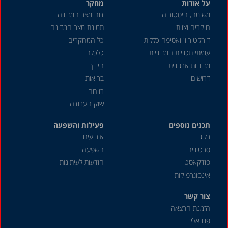
על אודות
מחקר
משימה, היסטוריה
דוח מצב המדינה
חוקרים וצוות
תמונת מצב המדינה
דירקטוריון ואסיפה כללית
כל המחקרים
עמיתי תכניות המדיניות
כלכלה
מדיניות ארגונית
חינוך
דרושים
בריאות
רווחה
שוק העבודה
תכנים נוספים
פעילות והשפעה
בלוג
אירועים
סרטונים
השפעה
פודקאסט
הודעות לעיתונות
אינפוגרפיקות
צור קשר
הזמנת הרצאה
פנו אלינו