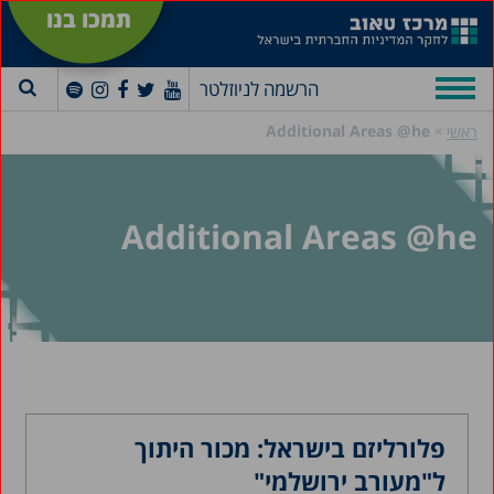
תמכו בנו
הרשמה לניוזלטר
»
Additional Areas @he
ראשי
Additional Areas @he
פלורליזם בישראל: מכור היתוך
ל"מעורב ירושלמי"