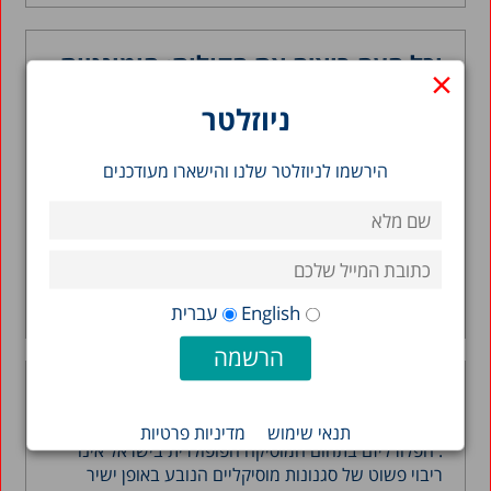
וכל העם רואים את הקולות: הומוגניות
×
וסקטוריאליות בתקשורת
ניוזלטר
21.08.2000
כמו בסביבה החברתית-תרבותית היותר רחבה,
הירשמו לניוזלטר שלנו והישארו מעודכנים
המשמעויות של השינויים הללו ניתנות להבנה במונחים
של השינויים בשוקי היזמות, התעסוקה, היצירה והצריכה,
הניהול...
דב שנער
קראו עוד >
English
עברית
שירו לנו משירי ציון
21.08.2000
תנאי שימוש
מדיניות פרטיות
. הפלורליזם בתחום המוסיקה הפופולרית בישראל אינו
ריבוי פשוט של סגנונות מוסיקליים הנובע באופן ישיר