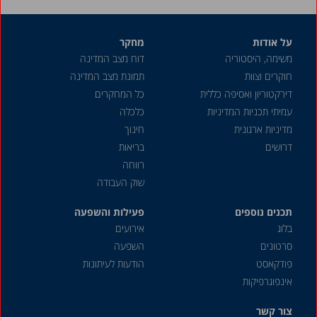
על אודות
מחקר
משימה, היסטוריה
דוח מצב המדינה
חוקרים וצוות
תמונת מצב המדינה
דירקטוריון ואסיפה כללית
כל המחקרים
עמיתי תכניות המדיניות
כלכלה
מדיניות ארגונית
חינוך
דרושים
בריאות
רווחה
שוק העבודה
תכנים נוספים
פעילות והשפעה
בלוג
אירועים
סרטונים
השפעה
פודקאסט
הודעות לעיתונות
אינפוגרפיקות
צור קשר