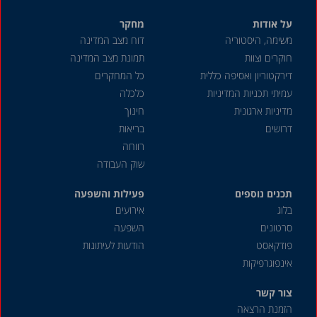
על אודות
מחקר
משימה, היסטוריה
דוח מצב המדינה
חוקרים וצוות
תמונת מצב המדינה
דירקטוריון ואסיפה כללית
כל המחקרים
עמיתי תכניות המדיניות
כלכלה
מדיניות ארגונית
חינוך
דרושים
בריאות
רווחה
שוק העבודה
תכנים נוספים
פעילות והשפעה
בלוג
אירועים
סרטונים
השפעה
פודקאסט
הודעות לעיתונות
אינפוגרפיקות
צור קשר
הזמנת הרצאה