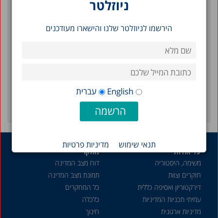
תמונת מצב המדינה 2026: תרשימים בנושאי חברה
ניוזלטר
וכלכלה בישראל
עומסי חום והשפעתם על פניות למיון, אשפוזים
הירשמו לניוזלטר שלנו והישארו מעודכנים
ותמותה בישראל, 2010–2023
סינון לפי תאריך
English
עברית
1985
תנאי שימוש
מדיניות פרטיות
על אודות
מחקר
משימה, היסטוריה
דוח מצב המדינה
חוקרים וצוות
תמונת מצב המדינה
דירקטוריון ואסיפה כללית
כל המחקרים
עמיתי תכניות המדיניות
כלכלה
מדיניות ארגונית
חינוך