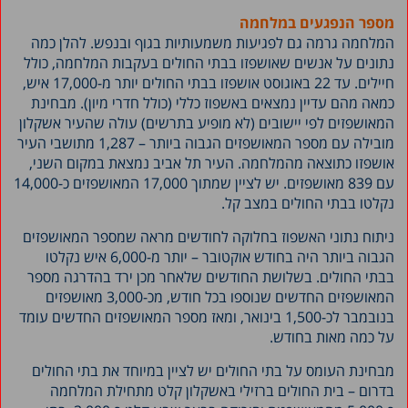
מספר הנפגעים במלחמה
המלחמה גרמה גם לפגיעות משמעותיות בגוף ובנפש. להלן כמה
נתונים על אנשים שאושפזו בבתי החולים בעקבות המלחמה, כולל
חיילים. עד 22 באוגוסט אושפזו בבתי החולים יותר מ-17,000 איש,
כמאה מהם עדיין נמצאים באשפוז כללי (כולל חדרי מיון). מבחינת
המאושפזים לפי יישובים (לא מופיע בתרשים) עולה שהעיר אשקלון
מובילה עם מספר המאושפזים הגבוה ביותר – 1,287 מתושבי העיר
אושפזו כתוצאה מהמלחמה. העיר תל אביב נמצאת במקום השני,
עם 839 מאושפזים. יש לציין שמתוך 17,000 המאושפזים כ-14,000
נקלטו בבתי החולים במצב קל.
ניתוח נתוני האשפוז בחלוקה לחודשים מראה שמספר המאושפזים
הגבוה ביותר היה בחודש אוקטובר – יותר מ-6,000 איש נקלטו
בבתי החולים. בשלושת החודשים שלאחר מכן ירד בהדרגה מספר
המאושפזים החדשים שנוספו בכל חודש, מכ-3,000 מאושפזים
בנובמבר לכ-1,500 בינואר, ומאז מספר המאושפזים החדשים עומד
על כמה מאות בחודש.
מבחינת העומס על בתי החולים יש לציין במיוחד את בתי החולים
בדרום – בית החולים ברזילי באשקלון קלט מתחילת המלחמה