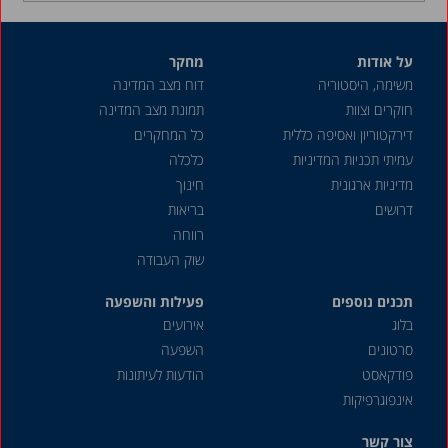
נובמבר 2017
אוקטובר 2017
על אודות
מחקר
משימה, היסטוריה
דוח מצב המדינה
ספטמבר 2017
חוקרים וצוות
תמונת מצב המדינה
אוגוסט 2017
דירקטוריון ואסיפה כללית
כל המחקרים
יולי 2017
עמיתי תכניות המדיניות
כלכלה
מדיניות ארגונית
חינוך
יוני 2017
דרושים
בריאות
מאי 2017
רווחה
אפריל 2017
שוק העבודה
מרץ 2017
תכנים נוספים
פעילות והשפעה
בלוג
אירועים
פברואר 2017
סרטונים
השפעה
ינואר 2017
פודקאסט
הודעות לעיתונות
מרץ 2016
אינפוגרפיקות
ינואר 2016
צור קשר