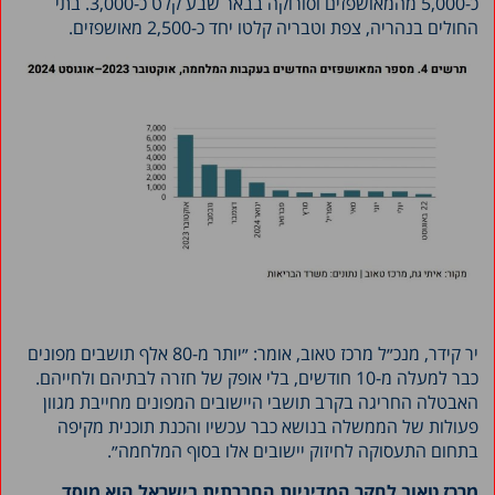
כ-5,000 מהמאושפזים וסורוקה בבאר שבע קלט כ-3,000. בתי
החולים בנהריה, צפת וטבריה קלטו יחד כ-2,500 מאושפזים.
יר קידר, מנכ״ל מרכז טאוב, אומר: ״יותר מ-80 אלף תושבים מפונים
כבר למעלה מ-10 חודשים, בלי אופק של חזרה לבתיהם ולחייהם.
האבטלה החריגה בקרב תושבי היישובים המפונים מחייבת מגוון
פעולות של הממשלה בנושא כבר עכשיו והכנת תוכנית מקיפה
בתחום התעסוקה לחיזוק יישובים אלו בסוף המלחמה״.
מרכז טאוב לחקר המדיניות החברתית בישראל הוא מוסד