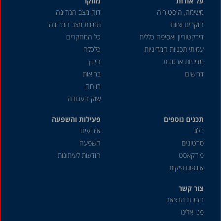
על אודות
מחקר
משימה, היסטוריה
דוח מצב המדינה
חוקרים וצוות
תמונת מצב המדינה
דירקטוריון ואסיפה כללית
כל המחקרים
עמיתי תכניות המדיניות
כלכלה
מדיניות ארגונית
חינוך
דרושים
בריאות
רווחה
שוק העבודה
תכנים נוספים
פעילות והשפעה
בלוג
אירועים
סרטונים
השפעה
פודקאסט
הודעות לעיתונות
אינפוגרפיקות
צור קשר
הזמנת הרצאה
פנו אלינו