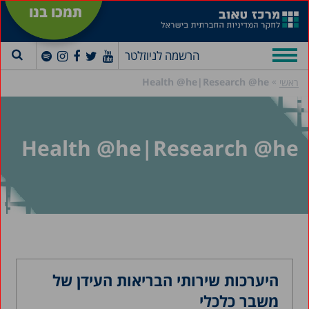
תמכו בנו
הרשמה לניוזלטר
»
Health @he|Research @he
ראשי
Health @he|Research @he
היערכות שירותי הבריאות העידן של
משבר כלכלי