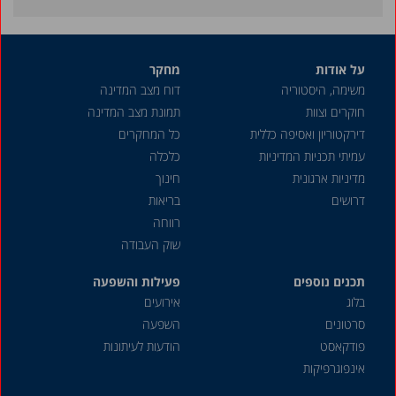
על אודות
מחקר
משימה, היסטוריה
דוח מצב המדינה
חוקרים וצוות
תמונת מצב המדינה
דירקטוריון ואסיפה כללית
כל המחקרים
עמיתי תכניות המדיניות
כלכלה
מדיניות ארגונית
חינוך
דרושים
בריאות
רווחה
שוק העבודה
תכנים נוספים
פעילות והשפעה
בלוג
אירועים
סרטונים
השפעה
פודקאסט
הודעות לעיתונות
אינפוגרפיקות