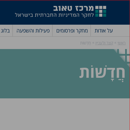
על אודות
מחקר ופרסומים
פעילות והשפעה
בלוג
»
»
ראשי
קצר ולעניין
חֲדָשׁוֹת
חֲדָשׁוֹת