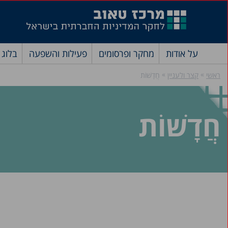
על אודות
מחקר ופרסומים
פעילות והשפעה
בלוג
»
»
ראשי
קצר ולעניין
חֲדָשׁוֹת
חֲדָשׁוֹת