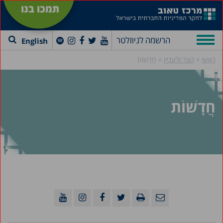
תמכו בנו
הרשמה לניוזלטר
English
»
»
ראשי
קצר ולעניין
חֲדָשׁוֹת
חֲדָשׁוֹת