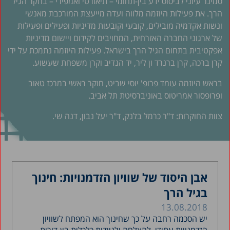
סמינר עיוני לביסוס ידע בין-תחומי – תיאורטי ואמפירי – בחקר הגיל
הרך. את פעילות היוזמה מלווה ועדה מייעצת המורכבת מאנשי
ונשות אקדמיה מובילים, קובעי וקובעות מדיניות ופעילים ופעילות
של ארגוני החברה האזרחית, המחויבים לקידום ויישום מדיניות
אפקטיבית בתחום הגיל הרך בישראל. פעילות היוזמה נתמכת על ידי
קרן ברכה, קרן ברנרד ון ליר, יד הנדיב וקרן משפחת שעשוע.
בראש היוזמה עומד פרופ' יוסי שביט, חוקר ראשי במרכז טאוב
ופרופסור אמריטוס באוניברסיטת תל אביב.
צוות החוקרות: ד"ר כרמל בלנק, ד"ר יעל נבון, דנה שי.
אבן היסוד של שוויון הזדמנויות: חינוך
בגיל הרך
13.08.2018
יש הסכמה רחבה על כך שחינוך הוא המפתח לשוויון
הזדמנויות עתידי, להצלחה ולניידות כלכלית בין-דורית –