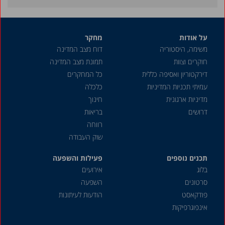
נובמבר 2021
ספטמבר 2021
על אודות
מחקר
יוני 2021
משימה, היסטוריה
דוח מצב המדינה
מאי 2021
חוקרים וצוות
תמונת מצב המדינה
דצמבר 2020
דירקטוריון ואסיפה כללית
כל המחקרים
עמיתי תכניות המדיניות
כלכלה
אוגוסט 2020
מדיניות ארגונית
חינוך
דצמבר 2019
דרושים
בריאות
אוקטובר 2019
רווחה
שוק העבודה
דצמבר 2018
תכנים נוספים
אוגוסט 2018
פעילות והשפעה
בלוג
אירועים
מאי 2018
סרטונים
השפעה
דצמבר 2016
פודקאסט
הודעות לעיתונות
אינפוגרפיקות
מרץ 2013