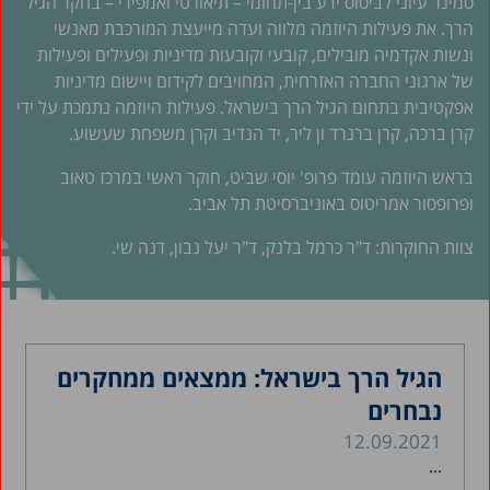
סמינר עיוני לביסוס ידע בין-תחומי – תיאורטי ואמפירי – בחקר הגיל
הרך. את פעילות היוזמה מלווה ועדה מייעצת המורכבת מאנשי
ונשות אקדמיה מובילים, קובעי וקובעות מדיניות ופעילים ופעילות
של ארגוני החברה האזרחית, המחויבים לקידום ויישום מדיניות
אפקטיבית בתחום הגיל הרך בישראל. פעילות היוזמה נתמכת על ידי
קרן ברכה, קרן ברנרד ון ליר, יד הנדיב וקרן משפחת שעשוע.
בראש היוזמה עומד פרופ' יוסי שביט, חוקר ראשי במרכז טאוב
ופרופסור אמריטוס באוניברסיטת תל אביב.
צוות החוקרות: ד"ר כרמל בלנק, ד"ר יעל נבון, דנה שי.
הגיל הרך בישראל: ממצאים ממחקרים
נבחרים
12.09.2021
...