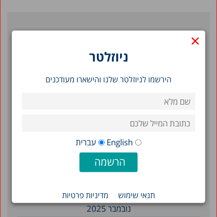
×
פוסטים אחרונים
ניוזלטר
תמונת מצב המדינה 2026: תרשימים בנושאי חברה
וכלכלה בישראל
הירשמו לניוזלטר שלנו והישארו מעודכנים
משבר החינוך המיוחד בגני הילדים: מספרים, מגמות
ופערים
הגיל רך בישראל בצל המלחמה: ממצאים מסקר אורך,
2025-2024
English
עברית
סינון לפי תאריך
מאי 2026
תנאי שימוש
מדיניות פרטיות
נובמבר 2025