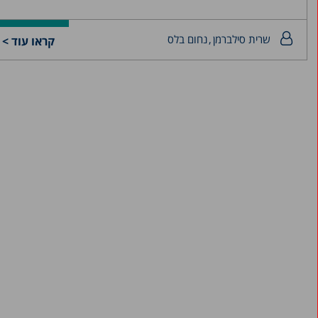
שרית סילברמן
נחום בלס
קראו עוד >