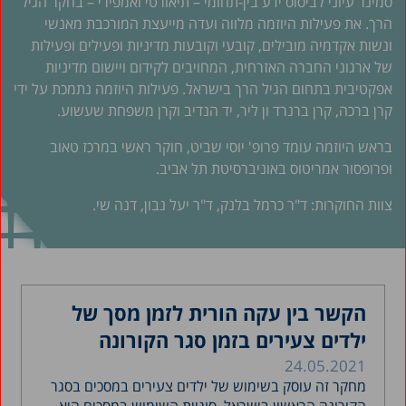
סמינר עיוני לביסוס ידע בין-תחומי – תיאורטי ואמפירי – בחקר הגיל
הרך. את פעילות היוזמה מלווה ועדה מייעצת המורכבת מאנשי
ונשות אקדמיה מובילים, קובעי וקובעות מדיניות ופעילים ופעילות
של ארגוני החברה האזרחית, המחויבים לקידום ויישום מדיניות
אפקטיבית בתחום הגיל הרך בישראל. פעילות היוזמה נתמכת על ידי
קרן ברכה, קרן ברנרד ון ליר, יד הנדיב וקרן משפחת שעשוע.
בראש היוזמה עומד פרופ' יוסי שביט, חוקר ראשי במרכז טאוב
ופרופסור אמריטוס באוניברסיטת תל אביב.
צוות החוקרות: ד"ר כרמל בלנק, ד"ר יעל נבון, דנה שי.
הקשר בין עקה הורית לזמן מסך של
ילדים צעירים בזמן סגר הקורונה
24.05.2021
מחקר זה עוסק בשימוש של ילדים צעירים במסכים בסגר
הקורונה הראשון בישראל. סוגיית השימוש במסכים היא