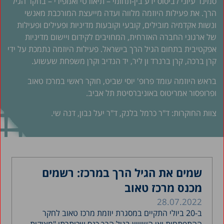
סמינר עיוני לביסוס ידע בין-תחומי – תיאורטי ואמפירי – בחקר הגיל
הרך. את פעילות היוזמה מלווה ועדה מייעצת המורכבת מאנשי
ונשות אקדמיה מובילים, קובעי וקובעות מדיניות ופעילים ופעילות
של ארגוני החברה האזרחית, המחויבים לקידום ויישום מדיניות
אפקטיבית בתחום הגיל הרך בישראל. פעילות היוזמה נתמכת על ידי
קרן ברכה, קרן ברנרד ון ליר, יד הנדיב וקרן משפחת שעשוע.
בראש היוזמה עומד פרופ' יוסי שביט, חוקר ראשי במרכז טאוב
ופרופסור אמריטוס באוניברסיטת תל אביב.
צוות החוקרות: ד"ר כרמל בלנק, ד"ר יעל נבון, דנה שי.
שמים את הגיל הרך במרכז: רשמים
מכנס מרכז טאוב
28.07.2022
ב-20 ביולי התקיים במסגרת יוזמת מרכז טאוב לחקר
ההתפתחות ואי השוויון בגיל הרך כנס שכותרתו "מצוקות