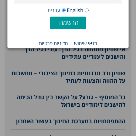
השתתפות במסגרות חינוך בגילי לידה עד שלוש
והשפעתה על הישגים לימודיים בכיתה ד'
English
עברית
הקשר בין עקה הורית לזמן מסך של ילדים
צעירים בזמן סגר הקורונה
תנאי שימוש
מדיניות פרטיות
אי שוויון מתהווה בגיל הרך: עוני בגיל הרך
והישגים לימודיים עתידיים
שוויון ורב תרבותיות בחינוך הציבורי – מחשבות
על ההווה והצעות לעתיד
כל המוסיף – גורע? על הקשר בין גודל הכיתה
להישגים לימודיים בישראל
ההתפתחויות במערכת החינוך בעשור האחרון