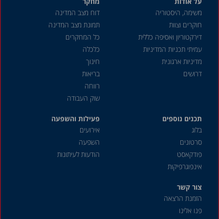
על אודות
מחקר
משימה, היסטוריה
דוח מצב המדינה
חוקרים וצוות
תמונת מצב המדינה
דירקטוריון ואסיפה כללית
כל המחקרים
עמיתי תכניות המדיניות
כלכלה
מדיניות ארגונית
חינוך
דרושים
בריאות
רווחה
שוק העבודה
תכנים נוספים
פעילות והשפעה
בלוג
אירועים
סרטונים
השפעה
פודקאסט
הודעות לעיתונות
אינפוגרפיקות
צור קשר
הזמנת הרצאה
פנו אלינו