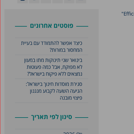
Efficiency is doing things right; effectiveness is doing the right things." (Peter Drucker)"
פוסטים אחרונים
כיצד אפשר להתמודד עם בעיית
המחסור במורות?
בינואר שני תינוקות מתו במעון
לא מפוקח, אבל כמה פעוטות
נמצאים ללא פיקוח בישראל?
סגירת מוסדות חינוך בישראל:
הגיעה השעה לקבוע מנגנון
פיצוי מובנה
סינון לפי תאריך