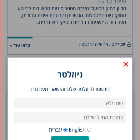
15.12.1999
הדיון בחוק הסיעוד העלה מספר סוגיות הקשורות לביצוע
החוק: גיוס המטפלות, הכשרתן והבטחת איכות עבודתן,
מעורבות המשפחות בבחירת ספקי השירותים...
יוסף קטן
אריאלה לבנשטיין
קראו עוד >
×
ניוזלטר
הירשמו לניוזלטר שלנו והישארו מעודכנים
פוסטים אחרונים
מילואים בישראל 2026: דוח מצב
English
עברית
תמונת מצב המדינה 2026: תרשימים בנושאי חברה