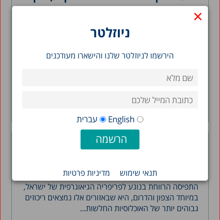
הדבקה מאומתים ואשפוזים לפי יישוב
×
ומגזר
ניוזלטר
18.10.2021
עד סוף חודש ספטמבר 2021 נדבקו בקורונה כ-14%
הירשמו לניוזלטר שלנו והישארו מעודכנים
מהאוכלוסייה בישראל – 1.3 מיליון איש – ומהם נפטרו
7,800. המחקר בוחן...
אלכס וינרב
קראו עוד >
English
עברית
מביאים את מחוז הדרום אל מרכז הדיון
במדיניות
תנאי שימוש
מדיניות פרטיות
23.08.2021
התפיסה הרווחת בנוגע לפריפריה הגיאוגרפית של ישראל,
במיוחד הצפון והדרום, היא שבאזורים אלו נמצאים ריכוזים
גבוהים יותר של האוכלוסיות החלשות...