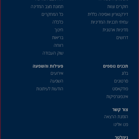
מאי 2018
חוקרים וצוות
תמונת מצב המדינה
דצמבר 2016
דירקטוריון ואסיפה כללית
כל המחקרים
עמיתי תכניות המדיניות
כלכלה
אוקטובר 2011
מדיניות ארגונית
חינוך
דרושים
בריאות
רווחה
שוק העבודה
תכנים נוספים
פעילות והשפעה
בלוג
אירועים
סרטונים
השפעה
פודקאסט
הודעות לעיתונות
אינפוגרפיקות
צור קשר
הזמנת הרצאה
פנו אלינו
ניוזלטר