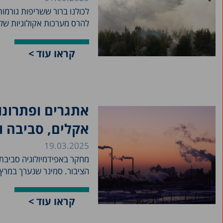
לכולנו ברור ששריפות גורמו
להרס מערכות אקולוגיות שלמ
קראו עוד >
אתגרים ופתרונו
אקלים, סביבה ו
19.03.2025
מחקר באפידמיולוגיה סביבתי
הציבור. סמינר שנערך במרץ 2025 במרכז טאוב, עסק בנתוני..
קראו עוד >