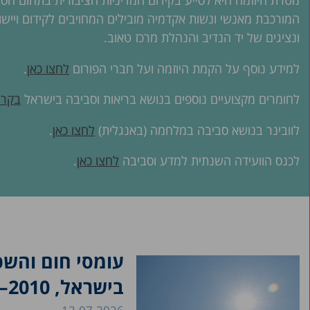
מטרת היוזמה היא לסייע בקידום המדיניות הציבורית בתחום הסב
המורכבת מאנשי ונשות אקדמיה מובילים המחויבים לקידום ויישו
ונציגים של יד הנדיב והנהלת מרכז טאוב.
למידע נוסף על הקמת היוזמה ועל חברי הפורום
לחצו כאן
.
לחומרים מקצועיים נוספים בנושא בריאות וסביבה בישראל
בקרו
לוובינר בנושא סביבה במלחמה (באנגלית)
לחצו כאן
.
לכנס הוועידה השנתית למדע וסביבה
לחצו כאן
.
עומסי חום והשפ
בישראל, 2010–2023