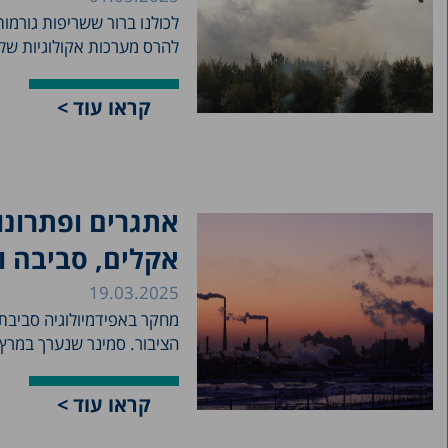
לכולנו ברור ששריפות גורמו
להרס מערכות אקולוגיות שלמ
קראו עוד >
אתגרים ופתרונו
אקלים, סביבה ו
19.03.2025
מחקר באפידמיולוגיה סביבתי
הציבור. סמינר שנערך במרץ 2025 במרכז טאוב, עסק בנתוני..
קראו עוד >