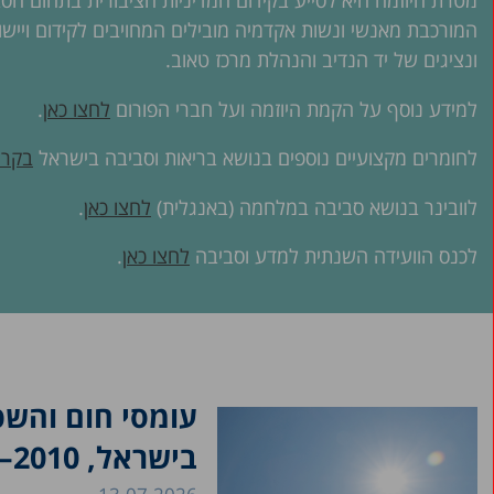
מטרת היוזמה היא לסייע בקידום המדיניות הציבורית בתחום הסב
המורכבת מאנשי ונשות אקדמיה מובילים המחויבים לקידום ויישו
ונציגים של יד הנדיב והנהלת מרכז טאוב.
למידע נוסף על הקמת היוזמה ועל חברי הפורום
לחצו כאן
.
לחומרים מקצועיים נוספים בנושא בריאות וסביבה בישראל
בקרו
לוובינר בנושא סביבה במלחמה (באנגלית)
לחצו כאן
.
לכנס הוועידה השנתית למדע וסביבה
לחצו כאן
.
עומסי חום והשפ
בישראל, 2010–2023