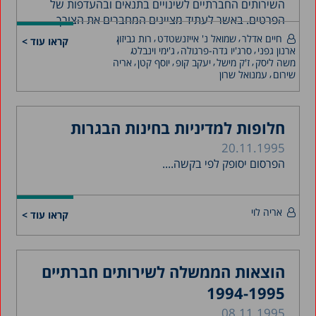
השירותים החברתיים לשינויים בתנאים ובהעדפות של
הפרטים. באשר לעתיד מציינים המחברים את הצורך...
חיים אדלר
שמואל נ' אייזנשטדט
רות גביזון
קראו עוד >
ארנון גפני
סרג'יו גדה-פרגולה
ג'ימי וינבלט
משה ליסק
ז'ק מישל
יעקב קופ
יוסף קטן
אריה
שירום
עמנואל שרון
חלופות למדיניות בחינות הבגרות
20.11.1995
הפרסום יסופק לפי בקשה....
אריה לוי
קראו עוד >
הוצאות הממשלה לשירותים חברתיים
1994-1995
08.11.1995