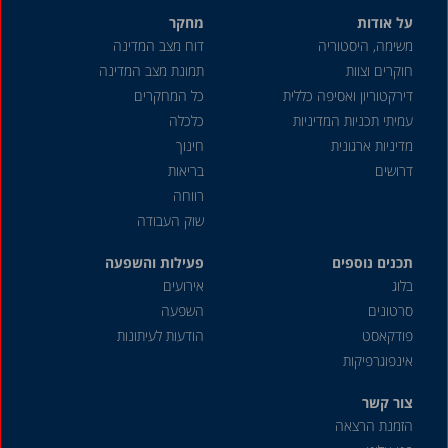
על אודות
מחקר
ספטמבר 2024
משימה, היסטוריה
דוח מצב המדינה
אוגוסט 2024
חוקרים וצוות
תמונת מצב המדינה
יולי 2024
דירקטוריון ואסיפה כללית
כל המחקרים
עמיתי תכניות המדיניות
כלכלה
יוני 2024
מדיניות ארגונית
חינוך
מאי 2024
דרושים
בריאות
אפריל 2024
רווחה
שוק העבודה
מרץ 2024
תכנים נוספים
פברואר 2024
פעילות והשפעה
בלוג
אירועים
ינואר 2024
סרטונים
השפעה
דצמבר 2023
פודקאסט
הודעות לעיתונות
אינפוגרפיקות
נובמבר 2023
אוקטובר 2023
צור קשר
הזמנת הרצאה
ספטמבר 2023