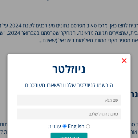
לקריאת ההודעה בשפה הערבית לחצו כאן מרכז
מקרי הרצח באוכלוסייה הערבית, שמציירים תמונ
את מספר מקרי המוות מאלימות בישראל (שאינם…
×
ניוזלטר
הירשמו לניוזלטר שלנו והישארו מעודכנים
גרפיה: משבר הפסולת ואובדן שטחים
סביבתיות מרכזיות: משבר הפסולת וכריתת עצים לצורכי בנייה ופיתוח.
English
עברית
אור סימן טוב, מציגים נתונים מטרידים על כמויות הפסולת המועברות 