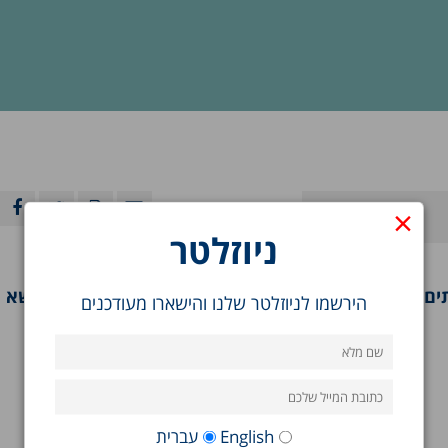
×
ניוזלטר
חברתיים, חינוך ובריאות. השנה יש גם מאמרים בנושא אי-
הירשמו לניוזלטר שלנו והישארו מעודכנים
English
עברית